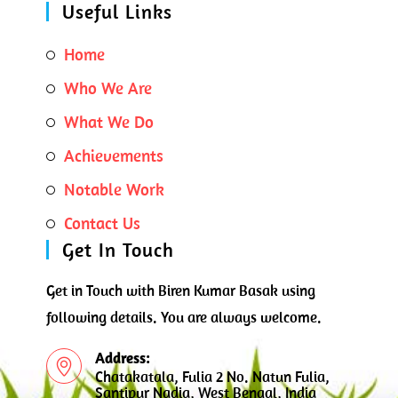
Useful Links
Opens
Home
in
Opens
Who We Are
a
in
new
Opens
What We Do
a
tab
in
new
Opens
Achievements
a
tab
in
new
Opens
Notable Work
a
tab
in
new
Opens
Contact Us
a
tab
in
Get In Touch
new
a
tab
new
Get in Touch with Biren Kumar Basak using
tab
following details. You are always welcome.
Address:
Chatakatala, Fulia 2 No. Natun Fulia,
Santipur Nadia, West Bengal, India